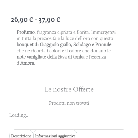
Fascia
26,90
€
-
37,90
€
di
Profumo
: fragranza cipriata e fiorita. Immergetevi
prezzo:
in tutta la preziosità e la luce dell’oro con questo
bouquet di Giaggiolo giallo, Solidago e Primule
da
che ne ricorda i colori e il calore che donano le
26,90 €
note vanigliate della Fava di tonka
e l’essenza
d’
Ambra
.
a
37,90 €
Le nostre Offerte
Prodotti non trovati
Loading...
Descrizione
Informazioni aggiuntive