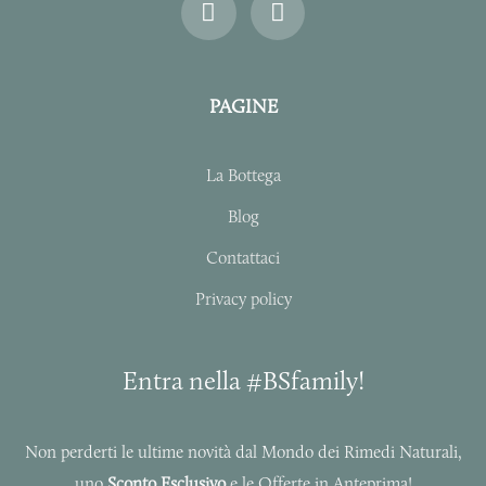
n
a
s
c
t
e
a
b
PAGINE
g
o
r
o
a
k
La Bottega
m
-
f
Blog
Contattaci
Privacy policy
Entra nella #BSfamily!
Non perderti le ultime novità dal Mondo dei Rimedi Naturali,
uno
Sconto Esclusivo
e le Offerte in Anteprima!