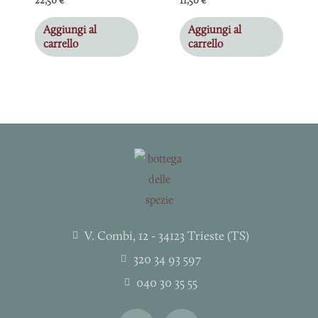
22,50
€
11,50
€
Aggiungi al
Aggiungi al
carrello
carrello
V. Combi, 12 - 34123 Trieste (TS)
320 34 93 597
040 30 35 55
I
F