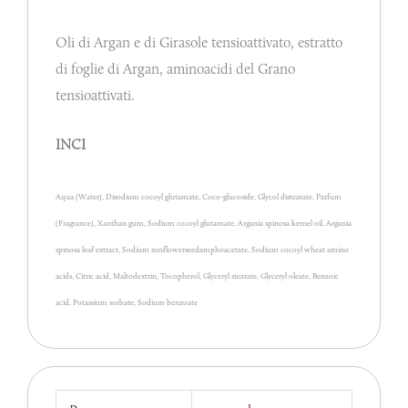
Oli di Argan e di Girasole tensioattivato, estratto
di foglie di Argan, aminoacidi del Grano
tensioattivati.
INCI
Aqua (Water), Disodium cocoyl glutamate, Coco-glucoside, Glycol distearate, Parfum
(Fragrance), Xanthan gum, Sodium cocoyl glutamate, Argania spinosa kernel oil, Argania
spinosa leaf extract, Sodium sunflowerseedamphoacetate, Sodium cocoyl wheat amino
acids, Citric acid, Maltodextrin, Tocopherol, Glyceryl stearate, Glyceryl oleate, Benzoic
acid, Potassium sorbate, Sodium benzoate